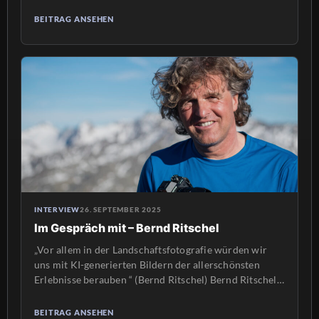
Migration in der VG Freinsheim zeigen. Silke
Stevermüer und Andrea Scheuermann sind im
BEITRAG ANSEHEN
Vorstand des Vereins „Miteinander in der VG
Freinsheim e.V.“ Seit 10 Jahren unterstützt der Verein
Menschen, die aus vielen verschiedenen Ländern in
unsere VG […]
INTERVIEW
26. SEPTEMBER 2025
Im Gespräch mit – Bernd Ritschel
„Vor allem in der Landschaftsfotografie würden wir
uns mit KI-generierten Bildern der allerschönsten
Erlebnisse berauben “ (Bernd Ritschel) Bernd Ritschel
ist seit über 30 Jahren Fotograf. Zu Beginn seiner
Laufbahn standen Touren und Expeditionen im
BEITRAG ANSEHEN