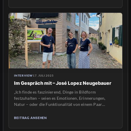
Vordergrund. Dann kam die Zeit als Werbefotograf, um
sich nun wieder verstärkt der alpinen Fotografie zu
widmen. Auch ist er […]
INTERVIEW
17. JULI 2025
Im Gespräch mit – José Lopez Neugebauer
„Ich finde es faszinierend, Dinge in Bildform
festzuhalten – seien es Emotionen, Erinnerungen,
Natur – oder die Funktionalität von einem Paar
Wanderschuhe.“ (José Lopez Neugebauer) José,
17jähriger Schüler aus Bad Dürkheim, hat im Juni bei
BEITRAG ANSEHEN
den Heimatlichtern ein zweiwöchiges Praktikum
absolviert und konnte in dieser Zeit viele Projekte mit