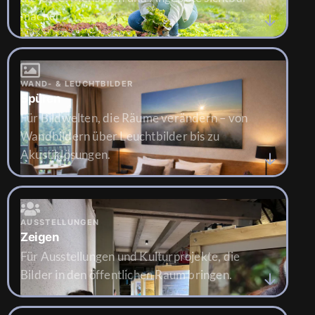
machen.
WAND- & LEUCHTBILDER
Spüren
Für Bildwelten, die Räume verändern – von
Wandbildern über Leuchtbilder bis zu
Akustiklösungen.
AUSSTELLUNGEN
Zeigen
Für Ausstellungen und Kulturprojekte, die
Bilder in den öffentlichen Raum bringen.