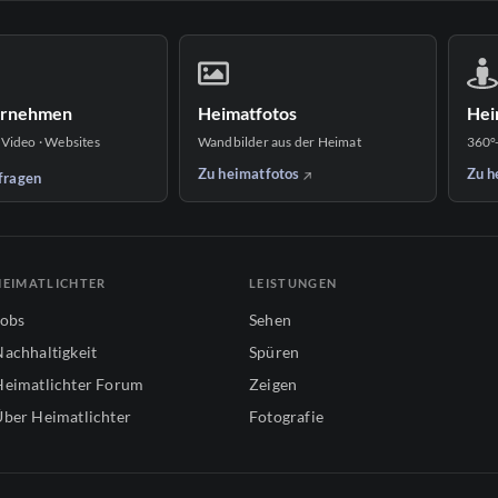
ernehmen
Heimatfotos
Hei
 Video · Websites
Wandbilder aus der Heimat
360°
Zu heimatfotos
Zu h
fragen
HEIMATLICHTER
LEISTUNGEN
Jobs
Sehen
Nachhaltigkeit
Spüren
Heimatlichter Forum
Zeigen
Über Heimatlichter
Fotografie