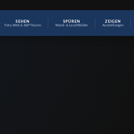
SEHEN
SPÜREN
ZEIGEN
Foto, Web & 360°-Touren
Wand- & Leuchtbilder
Ausstellungen