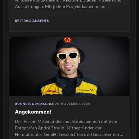
Ausstellungen. Mit jedem Projekt kamen neue
Anforderungen hinzu: individuelle Gestaltung,
umfangreiche Inhalte, unterschiedliche Endgeräte und
BEITRAG ANSEHEN
eine verlässliche Betreuung nach der Veröffentlichung.
Dabei wurde deutlich, dass gute Panorama-Aufnahmen
zwar ein ganz wesentlicher Bestandteil einer
gelungenen Tour sind, aber doch nur einen Teil […]
BUSINESS & MENSCHEN
25. NOVEMBER 2025
Angekommen!
Der Verein Miteinander möchte zusammen mit dem
Fotografen André Straub, Mitbegründer der
Heimatlichter GmbH, Geschichten und Gesichter der