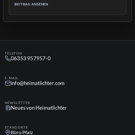
fotografischen Expertise 📸 und unseren Angeboten.
BEITRAG ANSEHEN
Auf der CMT – Die Urlaubsmesse Stuttgart, der
weltweit größte Publikumsmesse für Tourismus und
Freizeit 🏖, wurde die Partnerschaft nun […]
TELEFON
06353 957957-0
E-MAIL
info@heimatlichter.com
NEWSLETTER
Neues von Heimatlichter
STANDORTE
Büro Pfalz