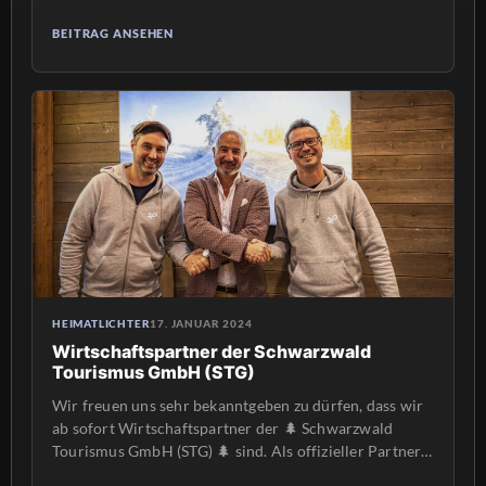
Migration in der VG Freinsheim zeigen. Silke
Stevermüer und Andrea Scheuermann sind im
BEITRAG ANSEHEN
Vorstand des Vereins „Miteinander in der VG
Freinsheim e.V.“ Seit 10 Jahren unterstützt der Verein
Menschen, die aus vielen verschiedenen Ländern in
unsere VG […]
HEIMATLICHTER
17. JANUAR 2024
Wirtschaftspartner der Schwarzwald
Tourismus GmbH (STG)
Wir freuen uns sehr bekanntgeben zu dürfen, dass wir
ab sofort Wirtschaftspartner der 🌲 Schwarzwald
Tourismus GmbH (STG) 🌲 sind. Als offizieller Partner
unterstützen wir die STG zukünftig mit unserer