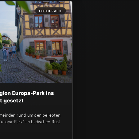
FOTOGRAFIE
gion Europa-Park ins
t gesetzt
meinden rund um den beliebten
„Europa-Park“ im badischen Rust
r