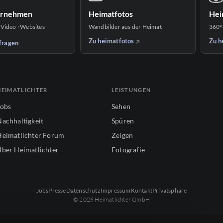
ernehmen
Heimatfotos
Hei
 Video · Websites
Wandbilder aus der Heimat
360°
Zu heimatfotos
Zu h
fragen
HEIMATLICHTER
LEISTUNGEN
Jobs
Sehen
Nachhaltigkeit
Spüren
Heimatlichter Forum
Zeigen
Über Heimatlichter
Fotografie
Jobs
Presse
Datenschutz
Impressum
Kontakt
Privatsphäre
© 2026 Heimatlichter GmbH