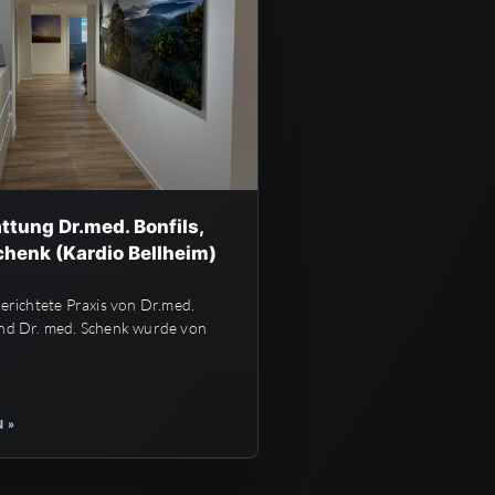
ttung Dr.med. Bonfils,
chenk (Kardio Bellheim)
gerichtete Praxis von Dr.med.
und Dr. med. Schenk wurde von
 »