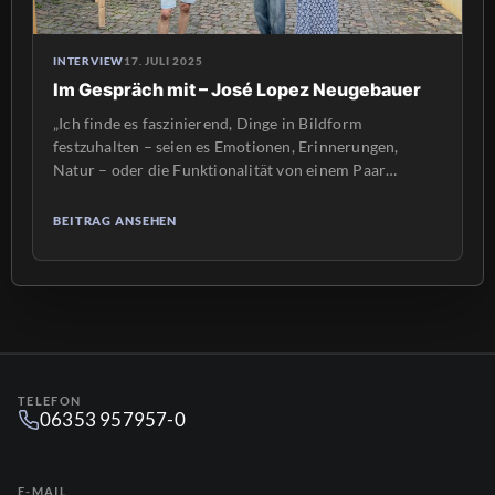
INTERVIEW
17. JULI 2025
Im Gespräch mit – José Lopez Neugebauer
„Ich finde es faszinierend, Dinge in Bildform
festzuhalten – seien es Emotionen, Erinnerungen,
Natur – oder die Funktionalität von einem Paar
Wanderschuhe.“ (José Lopez Neugebauer) José,
17jähriger Schüler aus Bad Dürkheim, hat im Juni bei
BEITRAG ANSEHEN
den Heimatlichtern ein zweiwöchiges Praktikum
absolviert und konnte in dieser Zeit viele Projekte mit
unterstützen. José, magst Du Dich kurz […]
TELEFON
06353 957957-0
E-MAIL