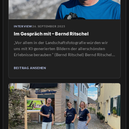
INTERVIEW
26. SEPTEMBER 2025
Im Gespräch mit – Bernd Ritschel
„Vor allem in der Landschaftsfotografie würden wir
uns mit KI-generierten Bildern der allerschönsten
Erlebnisse berauben “ (Bernd Ritschel) Bernd Ritschel
ist seit über 30 Jahren Fotograf. Zu Beginn seiner
Laufbahn standen Touren und Expeditionen im
BEITRAG ANSEHEN
Vordergrund. Dann kam die Zeit als Werbefotograf, um
sich nun wieder verstärkt der alpinen Fotografie zu
widmen. Auch ist er […]