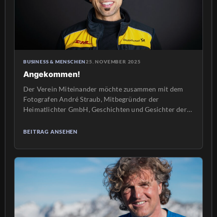
BUSINESS & MENSCHEN
25. NOVEMBER 2025
Angekommen!
Der Verein Miteinander möchte zusammen mit dem
Fotografen André Straub, Mitbegründer der
Heimatlichter GmbH, Geschichten und Gesichter der
Migration in der VG Freinsheim zeigen. Silke
Stevermüer und Andrea Scheuermann sind im
BEITRAG ANSEHEN
Vorstand des Vereins „Miteinander in der VG
Freinsheim e.V.“ Seit 10 Jahren unterstützt der Verein
Menschen, die aus vielen verschiedenen Ländern in
unsere VG […]