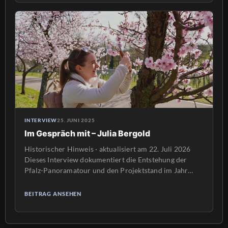
sich nun wieder verstärkt der alpinen Fotografie zu
widmen. Auch ist er […]
INTERVIEW
25. JUNI 2025
Im Gespräch mit – Julia Bergold
Historischer Hinweis · aktualisiert am 22. Juli 2026
Dieses Interview dokumentiert die Entstehung der
Pfalz-Panoramatour und den Projektstand im Jahr
2025. Die Aussagen von Julia Bergold bleiben
unverändert und geben einen authentischen Einblick in
BEITRAG ANSEHEN
die damalige Zusammenarbeit. Weitere Einblicke in
das Projekt und seine Umsetzung finden Sie heute bei
Heimat360 unter Pfalz in 360°. „Die […]