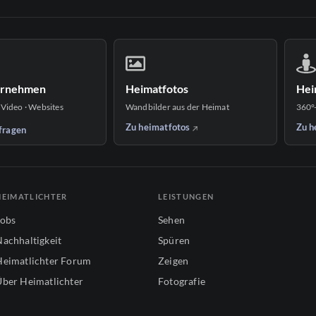
ernehmen
Heimatfotos
Hei
 Video · Websites
Wandbilder aus der Heimat
360°
Zu heimatfotos
Zu h
fragen
HEIMATLICHTER
LEISTUNGEN
Jobs
Sehen
Nachhaltigkeit
Spüren
Heimatlichter Forum
Zeigen
Über Heimatlichter
Fotografie