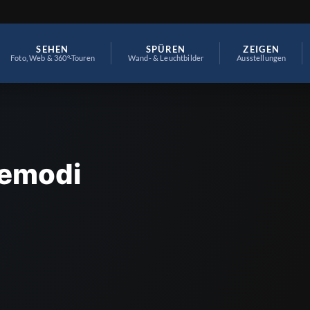
SEHEN
SPÜREN
ZEIGEN
Foto, Web & 360°-Touren
Wand- & Leuchtbilder
Ausstellungen
memodi