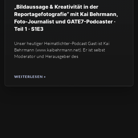
„Bildaussage & Kreativität in der
Reportagefotografie“ mit Kai Behrmann,
Foto-Journalist und GATE7-Podcaster ·
Teil 1 · S1E3
Unser heutiger Heimatlichter-Podcast Gast ist Kai
Behrmann (www.kaibehrmann.net). Er ist selbst
Moderator und Herausgeber des
WEITERLESEN »