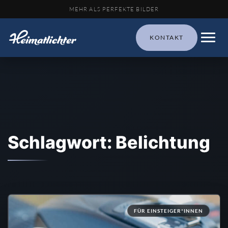
MEHR ALS PERFEKTE BILDER
KONTAKT
Schlagwort: Belichtung
FÜR EINSTEIGER*INNEN