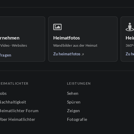
ernehmen
Heimatfotos
Hei
 Video · Websites
Wandbilder aus der Heimat
360°
Zu heimatfotos
Zu h
fragen
HEIMATLICHTER
LEISTUNGEN
Jobs
Sehen
Nachhaltigkeit
Spüren
Heimatlichter Forum
Zeigen
Über Heimatlichter
Fotografie