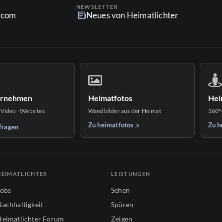
NEWSLETTER
r.com
Neues von Heimatlichter
ernehmen
Heimatfotos
Hei
 Video · Websites
Wandbilder aus der Heimat
360°
Zu heimatfotos
Zu h
fragen
HEIMATLICHTER
LEISTUNGEN
Jobs
Sehen
Nachhaltigkeit
Spüren
Heimatlichter Forum
Zeigen