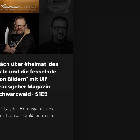
räch über #heimat, den
ld und die fesselnde
n Bildern“ mit Ulf
erausgeber Magazin
chwarzwald · S1E5
Tietge, der Herausgeber des
mat Schwarzwald, bei uns zu