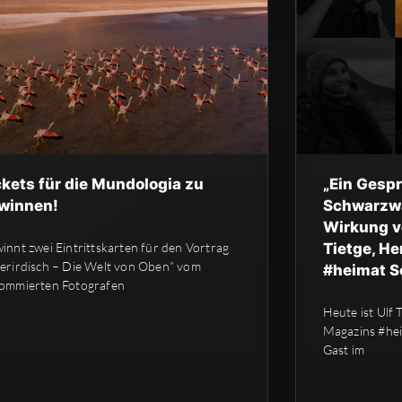
ckets für die Mundologia zu
„Ein Gesp
winnen!
Schwarzwa
Wirkung vo
innt zwei Eintrittskarten für den Vortrag
Tietge, H
erirdisch – Die Welt von Oben“ vom
#heimat S
ommierten Fotografen
Heute ist Ulf 
Magazins #hei
Gast im