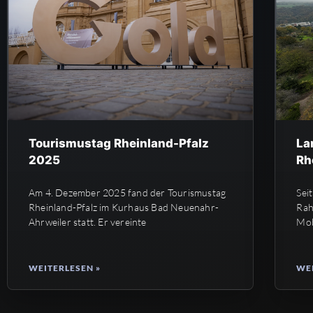
Tourismustag Rheinland-Pfalz
La
2025
Rh
Am 4. Dezember 2025 fand der Tourismustag
Sei
Rheinland-Pfalz im Kurhaus Bad Neuenahr-
Rah
Ahrweiler statt. Er vereinte
Mob
dab
WEITERLESEN »
WEI