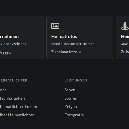
ernehmen
Heimatfotos
Hei
 Video · Websites
Wandbilder aus der Heimat
360°
Zu heimatfotos
Zu h
fragen
HEIMATLICHTER
LEISTUNGEN
Jobs
Sehen
Nachhaltigkeit
Spüren
Heimatlichter Forum
Zeigen
Über Heimatlichter
Fotografie