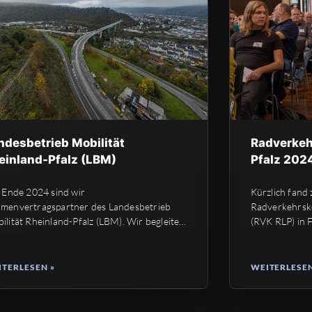
ndesbetrieb Mobilität
Radverkeh
einland-Pfalz (LBM)
Pfalz 202
t Ende 2024 sind wir
Kürzlich fand
menvertragspartner des Landesbetrieb
Radverkehrsk
ilität Rheinland-Pfalz (LBM). Wir begleiten
(RVK RLP) in F
ei den
TERLESEN »
WEITERLESEN