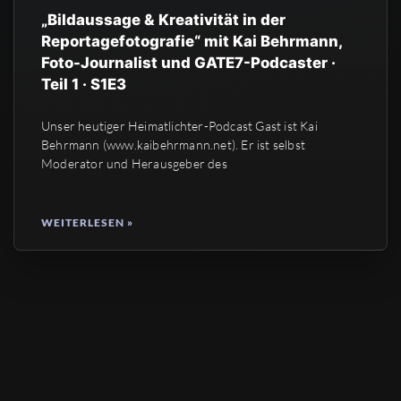
„Bildaussage & Kreativität in der
Reportagefotografie“ mit Kai Behrmann,
Foto-Journalist und GATE7-Podcaster ·
Teil 1 · S1E3
Unser heutiger Heimatlichter-Podcast Gast ist Kai
Behrmann (www.kaibehrmann.net). Er ist selbst
Moderator und Herausgeber des
WEITERLESEN »