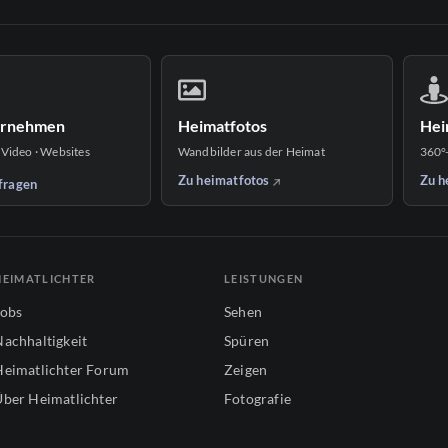
ernehmen
Heimatfotos
Hei
 Video · Websites
Wandbilder aus der Heimat
360°
Zu heimatfotos
Zu h
fragen
HEIMATLICHTER
LEISTUNGEN
Jobs
Sehen
Nachhaltigkeit
Spüren
Heimatlichter Forum
Zeigen
Über Heimatlichter
Fotografie