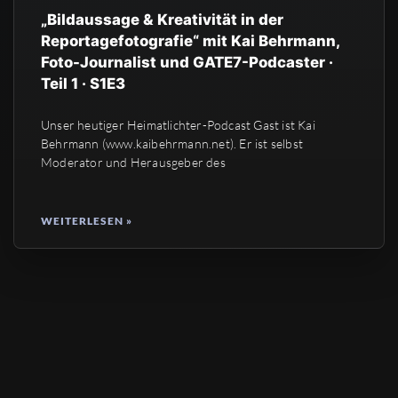
„Bildaussage & Kreativität in der
Reportagefotografie“ mit Kai Behrmann,
Foto-Journalist und GATE7-Podcaster ·
Teil 1 · S1E3
Unser heutiger Heimatlichter-Podcast Gast ist Kai
Behrmann (www.kaibehrmann.net). Er ist selbst
Moderator und Herausgeber des
WEITERLESEN »