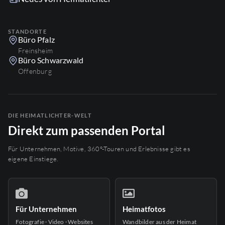
STANDORTE
Büro Pfalz
Freinsheim
Büro Schwarzwald
Offenburg
DIE HEIMATLICHTER-WELT
Direkt zum passenden Portal
Für Unternehmen, Motive, 360°-Touren und Erlebnisse gibt es
eigene Einstiege.
Für Unternehmen
Heimatfotos
Fotografie · Video · Websites
Wandbilder aus der Heimat