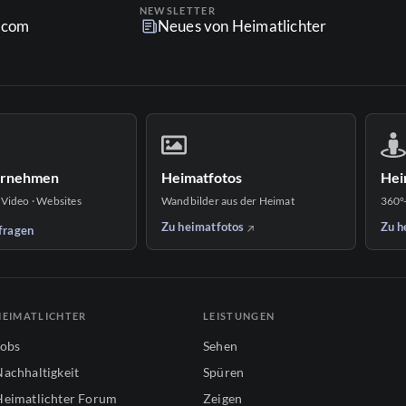
NEWSLETTER
r.com
Neues von Heimatlichter
ernehmen
Heimatfotos
Hei
 Video · Websites
Wandbilder aus der Heimat
360°
Zu heimatfotos
Zu h
fragen
HEIMATLICHTER
LEISTUNGEN
Jobs
Sehen
Nachhaltigkeit
Spüren
Heimatlichter Forum
Zeigen