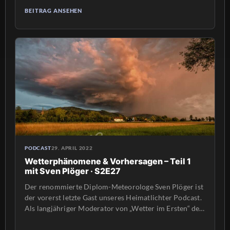
und auch bekannt aus vielen anderen Sendungen und
BEITRAG ANSEHEN
Dokumentationen. In der ersten Folge mit Sven Plöger
ging es unter anderem um Vorhersagen von
bestimmten […]
PODCAST
29. APRIL 2022
Wetterphänomene & Vorhersagen – Teil 1
mit Sven Plöger · S2E27
Der renommierte Diplom-Meteorologe Sven Plöger ist
der vorerst letzte Gast unseres Heimatlichter Podcast.
Als langjähriger Moderator von „Wetter im Ersten“ der
ARD sowie aus vielen anderen Sendungen und
Dokumentationen ist er weithin bekannt und beliebt.