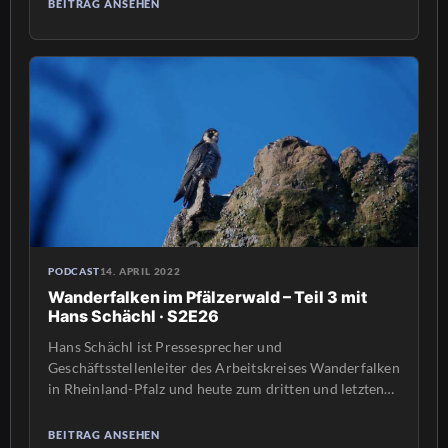
BEITRAG ANSEHEN
Im ersten Teil der Doppelfolge mit Sven Plöger geht es
um Vorhersagen von bestimmten Wetterphänomenen,
um die Tauglichkeit von Wetter-Apps und darum, […]
PODCAST
14. APRIL 2022
Wanderfalken im Pfälzerwald – Teil 3 mit
Hans Schächl · S2E26
Hans Schächl ist Pressesprecher und
Geschäftsstellenleiter des Arbeitskreises Wanderfalken
in Rheinland-Pfalz und heute zum dritten und letzten
Mal zu Gast im Heimatlichter Podcast mit Moderator
Daniel Spohn. In der letzten Folge hatte er uns
BEITRAG ANSEHEN