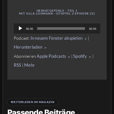
HEIMATGEFÜHLE - TEIL 1
MIT ULLA LOHMANN · (STAFFEL 2 EPISODE 22)
Audio-
00:00
00:00
Player
Podcast:
In neuem Fenster abspielen
|
Herunterladen
Abonnieren
Apple Podcasts
|
Spotify
|
RSS
|
Mehr
WEITERLESEN IM MAGAZIN
Passende Beiträge