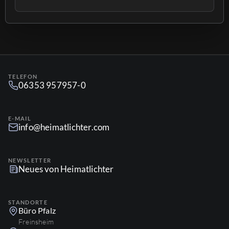
eindrücklich vom Brutverhalten der Vögel, den
störenden Eingriffen des Menschen und den
Aktivitäten seines eigenen Teams berichtet. Heute geht
es nun […]
TELEFON
06353 957957-0
E-MAIL
info@heimatlichter.com
NEWSLETTER
Neues von Heimatlichter
STANDORTE
Büro Pfalz
Freinsheim