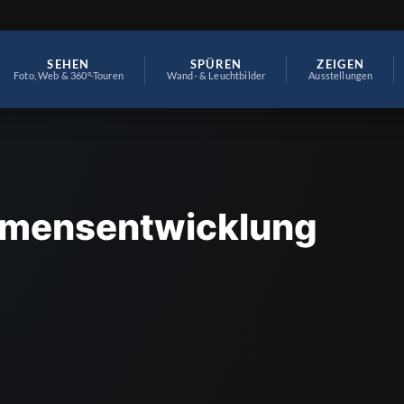
SEHEN
SPÜREN
ZEIGEN
Foto, Web & 360°-Touren
Wand- & Leuchtbilder
Ausstellungen
hmensentwicklung