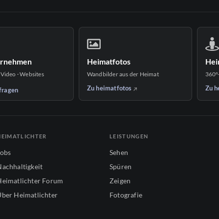
ernehmen
Heimatfotos
Hei
 Video · Websites
Wandbilder aus der Heimat
360°
Zu heimatfotos
Zu h
fragen
HEIMATLICHTER
LEISTUNGEN
Jobs
Sehen
Nachhaltigkeit
Spüren
Heimatlichter Forum
Zeigen
Über Heimatlichter
Fotografie