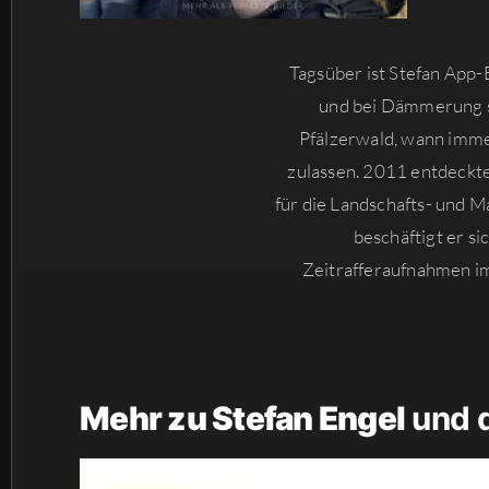
Tagsüber ist Stefan App-
und bei Dämmerung st
Pfälzerwald, wann imme
zulassen. 2011 entdeckte
für die Landschafts- und M
beschäftigt er si
Zeitrafferaufnahmen im
Mehr zu Stefan Engel
und d