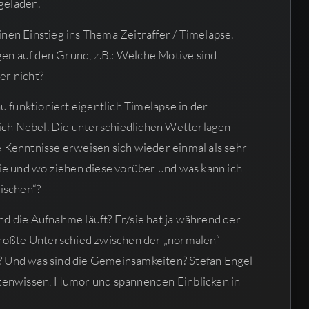
geladen.
nen Einstieg ins Thema Zeitraffer / Timelapse.
en auf den Grund, z.B.: Welche Motive sind
er nicht?
funktioniert eigentlich Timelapse in der
leich Nebel. Die unterschiedlichen Wetterlagen
e Kenntnisse erweisen sich wieder einmal als sehr
Wie und wo ziehen diese vorüber und was kann ich
wischen“?
nd die Aufnahme läuft? Er/sie hat ja während der
 größte Unterschied zwischen der „normalen“
? Und was sind die Gemeinsamkeiten? Stefan Engel
ertenwissen, Humor und spannenden Einblicken in