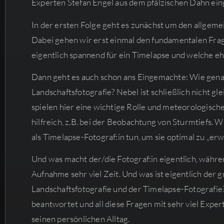
Experten Stefan Engel aus dem pfälzischen Dahn ein
In der ersten Folge geht es zunächst um den allgemei
Dabei gehen wir erst einmal den fundamentalen Frag
eigentlich spannend für ein Timelapse und welche eh
Dann geht es auch schon ans Eingemachte: Wie genau 
Landschaftsfotografie? Nebel ist schließlich nicht g
spielen hier eine wichtige Rolle und meteorologisch
hilfreich, z.B. bei der Beobachtung von Sturmtiefs. 
als Timelapse-Fotograf:in tun, um sie optimal zu „er
Und was macht der/die Fotograf:in eigentlich, währe
Aufnahme sehr viel Zeit. Und was ist eigentlich der
Landschaftsfotografie und der Timelapse-Fotografie
beantwortet und all diese Fragen mit sehr viel Exp
seinen persönlichen Alltag.