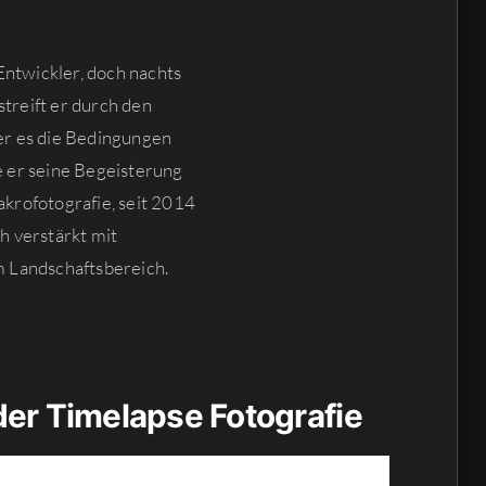
Entwickler, doch nachts
reift er durch den
r es die Bedingungen
 er seine Begeisterung
akrofotografie, seit 2014
ch verstärkt mit
 Landschaftsbereich.
er Timelapse Fotografie