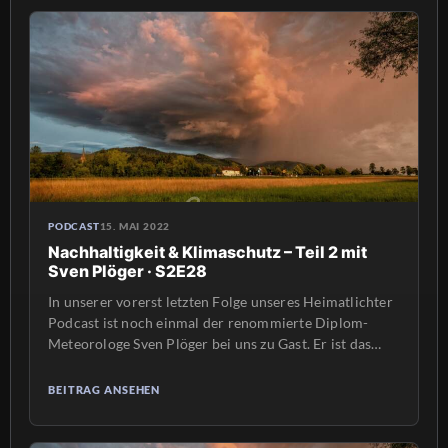
PODCAST
15. MAI 2022
Nachhaltigkeit & Klimaschutz – Teil 2 mit
Sven Plöger · S2E28
In unserer vorerst letzten Folge unseres Heimatlichter
Podcast ist noch einmal der renommierte Diplom-
Meteorologe Sven Plöger bei uns zu Gast. Er ist das
sympathische Gesicht vom „Wetter im Ersten“ der ARD
und auch bekannt aus vielen anderen Sendungen und
BEITRAG ANSEHEN
Dokumentationen. In der ersten Folge mit Sven Plöger
ging es unter anderem um Vorhersagen von