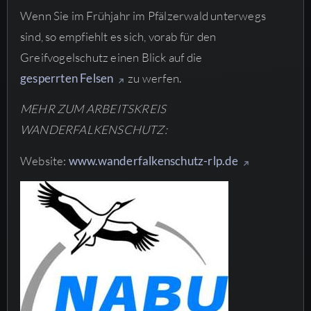
Wenn Sie im Frühjahr im Pfälzerwald unterwegs
sind, so empfiehlt es sich, vorab für den
Greifvogelschutz einen Blick auf die
gesperrten Felsen
zu werfen.
MEHR ZUM ARBEITSKREIS
WANDERFALKENSCHUTZ:
Website:
www.wanderfalkenschutz-rlp.de