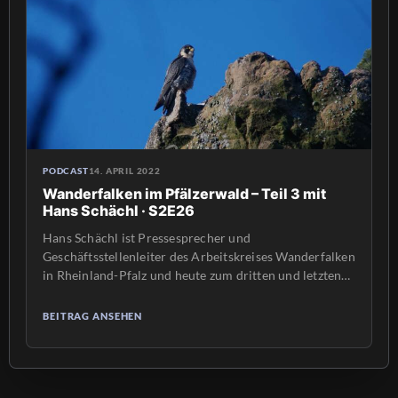
PODCAST
14. APRIL 2022
Wanderfalken im Pfälzerwald – Teil 3 mit
Hans Schächl · S2E26
Hans Schächl ist Pressesprecher und
Geschäftsstellenleiter des Arbeitskreises Wanderfalken
in Rheinland-Pfalz und heute zum dritten und letzten
Mal zu Gast im Heimatlichter Podcast mit Moderator
Daniel Spohn. In der letzten Folge hatte er uns
BEITRAG ANSEHEN
eindrücklich vom Brutverhalten der Vögel, den
störenden Eingriffen des Menschen und den
Aktivitäten seines eigenen Teams berichtet. Heute geht
es nun […]