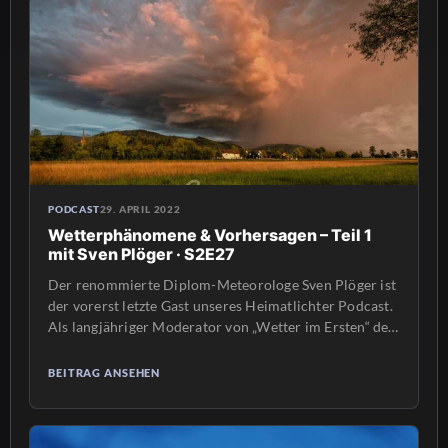
bestimmten […]
PODCAST
29. APRIL 2022
Wetterphänomene & Vorhersagen – Teil 1
mit Sven Plöger · S2E27
Der renommierte Diplom-Meteorologe Sven Plöger ist
der vorerst letzte Gast unseres Heimatlichter Podcast.
Als langjähriger Moderator von „Wetter im Ersten“ der
ARD sowie aus vielen anderen Sendungen und
Dokumentationen ist er weithin bekannt und beliebt.
BEITRAG ANSEHEN
Im ersten Teil der Doppelfolge mit Sven Plöger geht es
um Vorhersagen von bestimmten Wetterphänomenen,
um die Tauglichkeit von Wetter-Apps und darum, […]