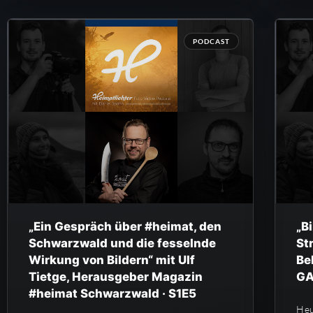
PODCAST
„Ein Gespräch über #heimat, den
„B
Schwarzwald und die fesselnde
St
Wirkung von Bildern“ mit Ulf
Be
Tietge, Herausgeber Magazin
GA
#heimat Schwarzwald · S1E5
Heu