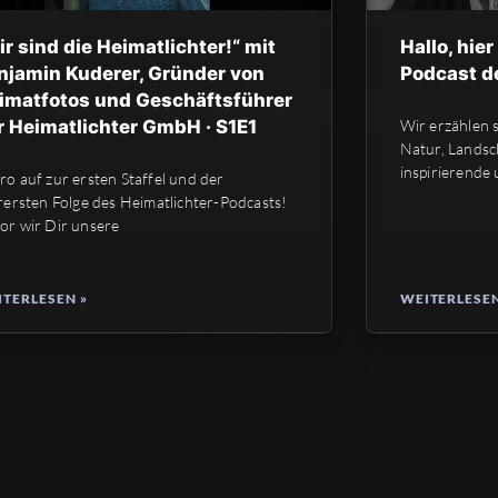
ir sind die Heimatlichter!“ mit
Hallo, hier
njamin Kuderer, Gründer von
Podcast de
imatfotos und Geschäftsführer
r Heimatlichter GmbH · S1E1
Wir erzählen 
Natur, Landsc
inspirierende 
ro auf zur ersten Staffel und der
erersten Folge des Heimatlichter-Podcasts!
or wir Dir unsere
TERLESEN »
WEITERLESEN