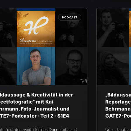
PODCAST
ildaussage & Kreativität in der
„Bildaussa
reetfotografie“ mit Kai
Reportagef
hrmann, Foto-Journalist und
Behrmann,
TE7-Podcaster · Teil 2 · S1E4
GATE7-Podc
te folgt der zweite Teil der Doppelfolge mit
Unser heutige