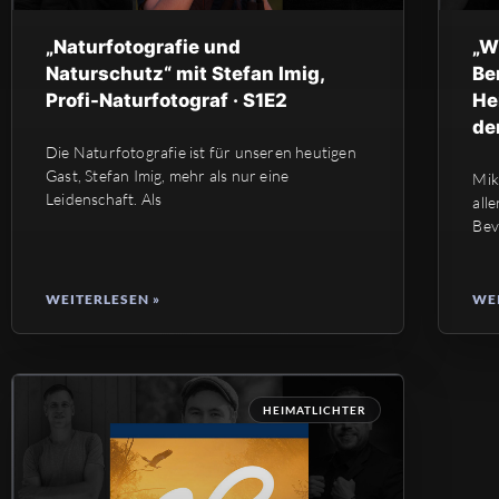
„Naturfotografie und
„W
Naturschutz“ mit Stefan Imig,
Be
Profi-Naturfotograf · S1E2
He
de
Die Naturfotografie ist für unseren heutigen
Gast, Stefan Imig, mehr als nur eine
Mik
Leidenschaft. Als
all
Bev
WEITERLESEN »
WEI
HEIMATLICHTER