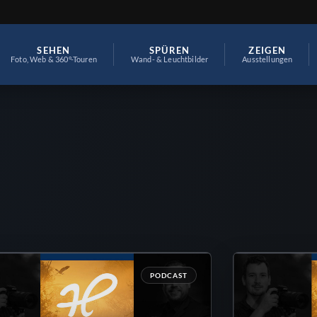
SEHEN
SPÜREN
ZEIGEN
Foto, Web & 360°-Touren
Wand- & Leuchtbilder
Ausstellungen
PODCAST