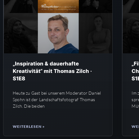
„Inspiration & dauerhafte
„F
Kreativität“ mit Thomas Zilch ·
Chr
S1E8
S1
Heute zu Gast bei unserem Moderator Daniel
Im 
Spohn ist der Landschaftsfotograf Thomas
spr
Zilch. Die beiden
Müt
WEITERLESEN »
WEI