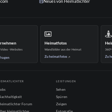
r.com
Neues von Heimatlichter
ernehmen
Heimatfotos
Hei
 Video · Websites
Wandbilder aus der Heimat
360°
Zu heimatfotos
Zu h
fragen
HEIMATLICHTER
LEISTUNGEN
Jobs
Sehen
Nachhaltigkeit
Spüren
Heimatlichter Forum
Zeigen
Über Heimatlichter
Fotografie