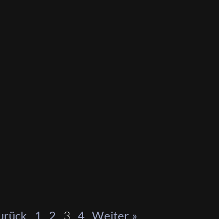
3
urück
1
2
4
Weiter »