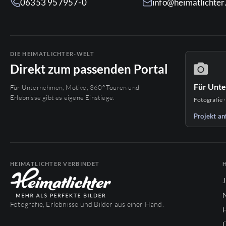
06353 957957-0
info@heimatlichte
DIE HEIMATLICHTER-WELT
Direkt zum passenden Portal
Für Unt
Für Unternehmen, Motive, 360°-Touren und
Erlebnisse gibt es eigene Einstiege.
Fotografie ·
Projekt an
HEIMATLICHTER VERBINDET
Fotografie, Erlebnisse und Bilder aus einer Hand.