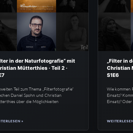
ilter in der Naturfotografie“ mit
„Filter in 
istian Mütterthies · Teil 2 ·
Christian M
E7
S1E6
zweiten Teil zum Thema „Filterfotografie“
Wie kommen Fi
echen Daniel Spohn und Christian
Einsatz? Kom
terthies über die Möglichkeiten
Einsatz? Oder
TERLESEN »
WEITERLESEN