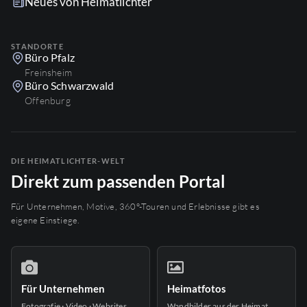
Neues von Heimatlichter
STANDORTE
Büro Pfalz
Freinsheim
Büro Schwarzwald
Offenburg
DIE HEIMATLICHTER-WELT
Direkt zum passenden Portal
Für Unternehmen, Motive, 360°-Touren und Erlebnisse gibt es
eigene Einstiege.
Für Unternehmen
Heimatfotos
Fotografie · Video · Websites
Wandbilder aus der Heimat